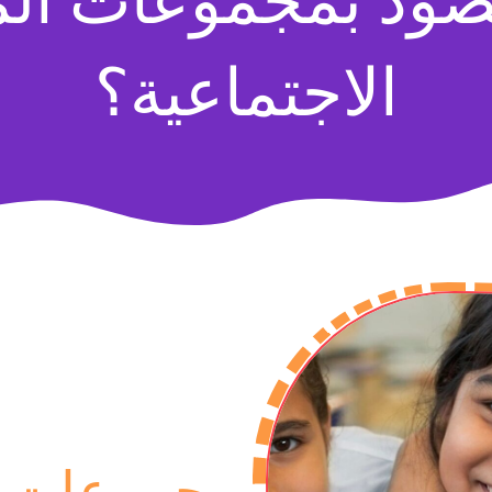
صود بمجموعات ال
الاجتماعية؟