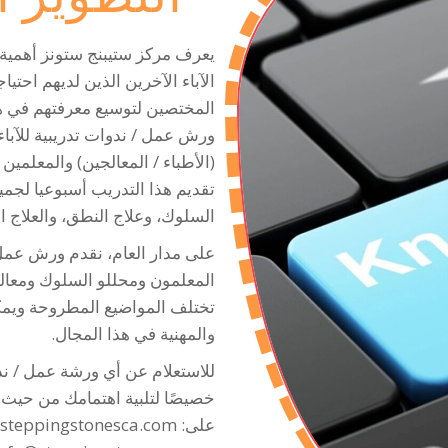
يعرف مركز ستيبنج ستونز أهمية ا
الآباء الآخرين الذين لديهم احتي
المختصين لتوسيع معرفتهم في هذ
ورش عمل / ندوات تدريبية للآبا
(الأطباء / المعالجين) والمعلمين و
تقديم هذا التدريب أسبوعيا لجم
السلوك، وعلاج النطق، والعلاج 
على مدار العام، نقدم ورش عمل
المعلمون ومحللو السلوك ومعالج
تختلف المواضيع المطروحة ويمكن 
والمهنية في هذا المجال.
للاستعلام عن أي ورشة عمل / ند
خصيصًا لتلبية اهتمامك من حيث 
على:
steppingstonesca.com