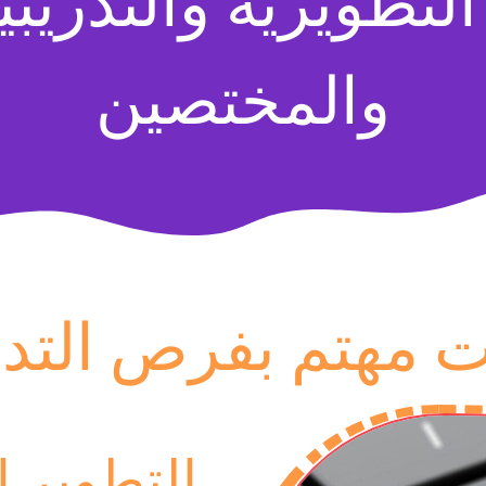
التطويرية والتدريبي
والمختصين
ت مهتم بفرص التد
التطوير ا