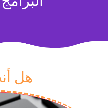
البرامج 
هل أن